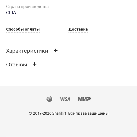
Страна производства
США
Способы оплаты
Доставка
Характеристики
Отзывы
Размер Латексного Шара
12"/30 см
Производитель
Qualatex
Страна производства
США
Отзывов ещё нет – ваш может стать
первым
© 2017-2026 Shariki1, Все права защищены