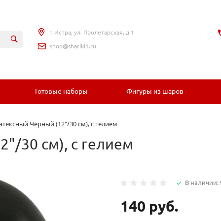
г. Истра, ул. Пролетарская, д.1
shop@shariki1.ru
Готовые наборы
Фигуры из шаров
тексный Чёрный (12"/30 см), с гелием
"/30 см), с гелием
В наличии: 
140 руб.