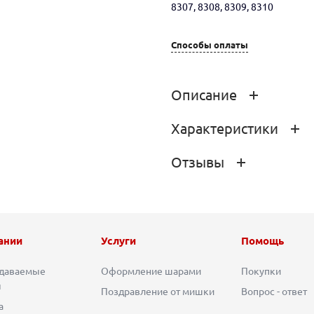
8307, 8308, 8309, 8310
Способы оплаты
Описание
Характеристики
Воздушный шар, наполненный г
времени. Если латексный шар
(производство США), то время е
Отзывы
Размер Латексного Шара
Производитель
Отзывов е
ании
Услуги
Помощь
Страна производства
адаваемые
Оформление шарами
Покупки
ы
Поздравление от мишки
Вопрос - ответ
Доп. изображения
а