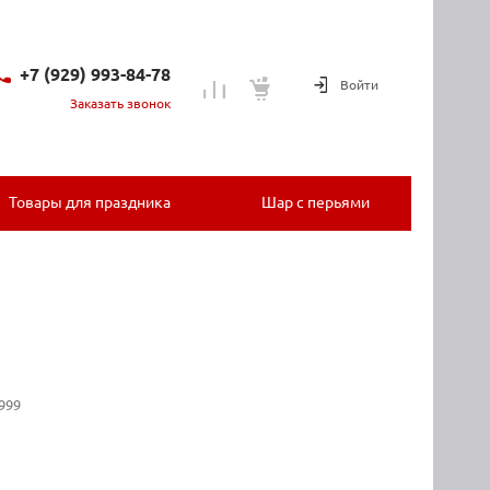
+7 (929) 993-84-78
Войти
Заказать звонок
+7 (929) 993-84-78
г. Истра, ул.
Пролетарская, д.1
Пн-Вс 9:30-20:00
Товары для праздника
Шар с перьями
shop@shariki1.ru
+7 (929) 993-86-71
г. Москва, 4-я
Магистральная, 5с1
Пн-Вс: 9:30-18:30
shop@shariki1.ru
999