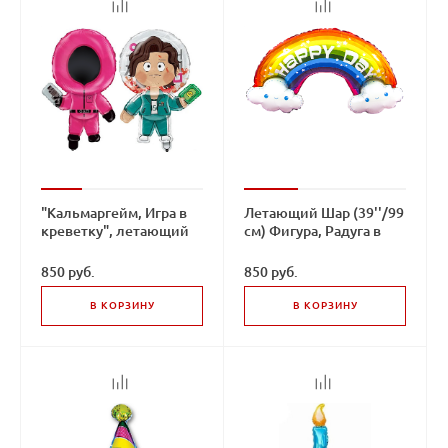
"Кальмаргейм, Игра в
Летающий Шар (39''/99
креветку", летающий
см) Фигура, Радуга в
двусторонний шар с
облаках, Happy Day
гелием
850 руб.
850 руб.
В КОРЗИНУ
В КОРЗИНУ