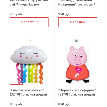
см) Фигура, Бравл
Рождения", летающий
Старс, Леон
шар на ленте
750 руб.
950 руб.
НЕДОСТУПНО
В КОРЗИНУ
"Счастливое облако"
"Поросёнок с сердцем"
(32''/81 см), летающий
(32"/81 см), летающий
шар
шар
850 руб.
850 руб.