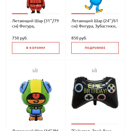
Летающий Шар (31''/79
Летающий Шар (24''/61
см) Фигура,
см) Фигура, Зубастики,
Кальмаргейм, Игра в
Зубабасси, Синий
креветку, Круг,
750 руб.
850 руб.
Красный
В КОРЗИНУ
ПОДРОБНЕЕ
Летающий Шар (34''/86
"Геймпад, Твой День