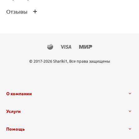
Отзывы
Производитель
Anagram
Страна производства
США
Состав
Миларовая плёнка
Отзывов ещё нет – ваш может стать
первым
© 2017-2026 Shariki1, Все права защищены
О компании
Услуги
Помощь