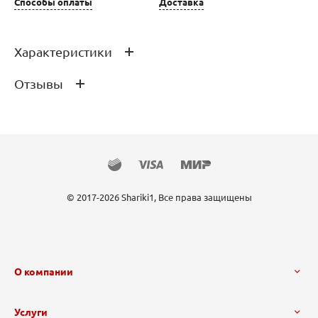
Способы оплаты
Доставка
Характеристики
Отзывы
Производитель
FlexMetal
Страна производства
Испания
Состав
Миларовая плёнка
Отзывов ещё нет – ваш может стать
первым
© 2017-2026 Shariki1, Все права защищены
О компании
Услуги