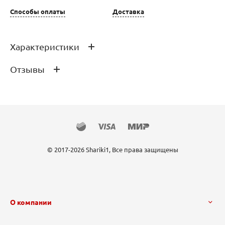
Способы оплаты
Доставка
Характеристики
Отзывы
Производитель
FlexMetal
Страна производства
Испания
Состав
Миларовая плёнка
Отзывов ещё нет – ваш может стать
первым
Размер Фольгированного ша
36"/91 см
ра
© 2017-2026 Shariki1, Все права защищены
О компании