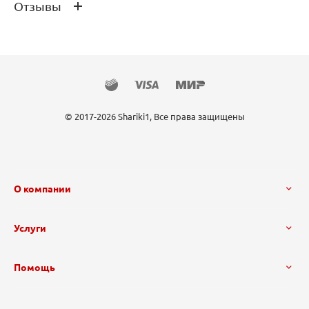
Отзывы
Производитель
FlexMetal
Страна производства
Испания
Отзывов ещё нет – ваш может стать
первым
© 2017-2026 Shariki1, Все права защищены
О компании
Услуги
Помощь