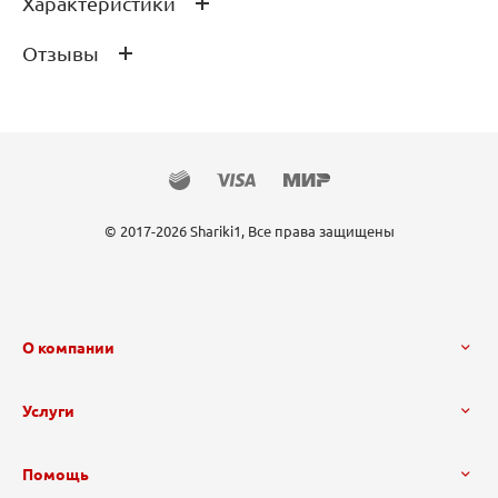
Характеристики
Отзывы
Производитель
FlexMetal
Страна производства
Испания
Размер Фольгированного ша
32"/81 см
Отзывов ещё нет – ваш может стать
ра
первым
© 2017-2026 Shariki1, Все права защищены
О компании
Услуги
Помощь